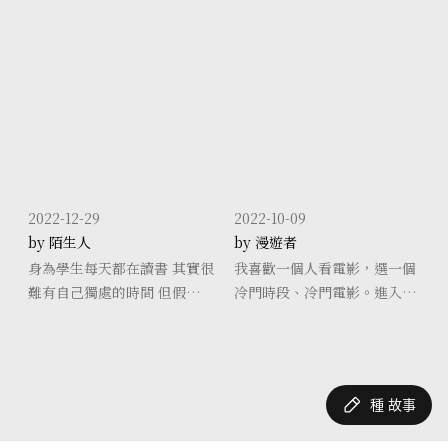
後來漸漸的，覺得心裡平靜，
著是在向死亡邁進，那在世時
感到舒服，一個人去書店看
所追求的一切是為了什麼？有
書，一個人看電影，一個人吃
時會想出一些答案回覆那些提
飯，一個人去公園玩盪鞦韆，
問，有時候會被說服，有時後
都覺得很開心，很愉快，我反
又會推翻那些答案，繼續尋找
而很享受這些跟
解答。
2022-12-29
2022-10-09
by 陌生人
by 漫遊者
身為學生每天都在讀書 其實很
我喜歡一個人看電影，選一個
難有自己獨處的時間 但假日有
冷門時段、冷門電影。進入影
時就可以忙裡偷閒的聽著音樂
廳，可能沒有幾個人，有時還
唱著歌 活在自己的小世界裡
會碰到只有我一個人，這樣的
沒有人打擾 自己也可以更加放
感覺，讓我感到非常的自在。
鬆 愉
種 故事