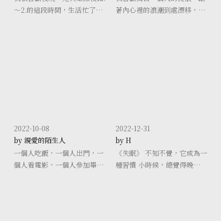
～2.的這段時間，生活忙了一
著內心裡的浪潮到處漂移，到
天，此時對我來說就是個充電
一個自已不認識的地方，呼吸
的時光，享受一個人在深夜做
著當地的空氣。
事、聽音樂、滑滑手機、看個
影片，享受沒有人打擾的時
光。 孤獨從來就不是沒
2022-10-08
2022-12-31
by 親愛的陌生人
by H
一個人吃飯，一個人出門，一
《失眠》 不知不覺，它成為一
個人看電影，一個人參加畢業
種習慣 小時候，總覺得晚睡是
典禮，一個人出去玩，一個人
一件很可怕的事，每當我那天
喝酒。 無法打破現狀，不是沒
又開始睡不著時，總看著牆上
有朋友或家人，我就是做不
時鐘的鐘擺，滴答·滴答·滴
到，我害怕。 情緒，有時來得
答，不知不覺的，又到了天剛