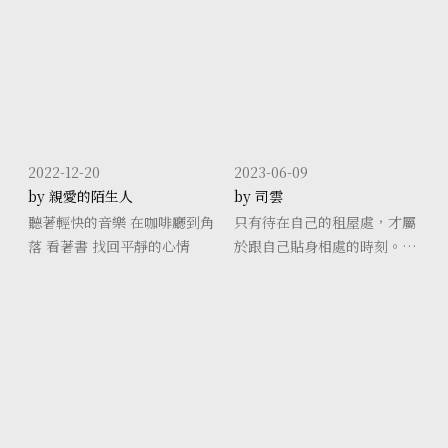
而來的一陣陣的念頭，不停歇
吃飯 喜歡無
的吹打著，而我迷失在狂暴中
找不到寧靜。 p.s:我孤
2022-12-20
2023-06-09
by 親愛的陌生人
by 司雲
聽著輕快的音樂 在咖啡廳到角
只有待在自己的租屋處，才屬
落 看著書 找回平靜的心情
於跟自己貼身相處的時刻。 當
情緒需要宣洩的時候；當壓力
需要空間沈澱的時候，這個單
獨的小小居所，就是我最好的
避風港。