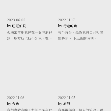
2023-06-05
2022-11-17
by 旺旺仙貝
by 行走的魚
孤獨常常把我包在一個泡泡裡
夜半時分，是為我與自己相處
頭，朋友找也找不到我，在泡
的時刻。 下班後的時刻，是三
泡裡面冥想、思考、做事已經
更半夜。 就算休假也是習慣性
成為我日常的一部分。
的，半夜無法入睡。 跟自己相
處，不一定是孤獨的。 也不一
定是反省
2022-11-06
2022-11-05
by 金魚
by 流浪
我很喜歡夜晚，尤其是深夜12.
我喜歡獨自一個人的流浪，跟