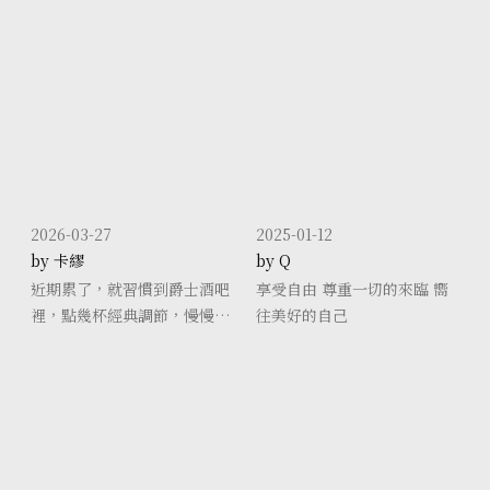
2026-03-27
2025-01-12
by 卡繆
by Q
近期累了，就習慣到爵士酒吧
享受自由 尊重一切的來臨 嚮
裡，點幾杯經典調節，慢慢地
往美好的自己
喝；不需要社交，聽著音樂，
喝著酒。🥃