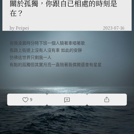
關於孤獨，你跟自已相處的時刻是
在？
by Peipei
2023-07-16
夜晚凌晨時分時下班一個人騎著車唱著歌
馬路上街道上沒有人沒有車 如此的安靜
彷彿這世界只剩我一人
有點的孤獨但其實月亮一直陪著我偶爾還會有星星
Photo by
Conrad Ziebland
on
unsplash
9
探索更多故事