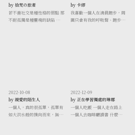
by 拾荒の旅者
by 卡繆
若不善社交是種性格的弱點 那
我喜歡一個人在清晨跑步，周
不耐孤獨是種靈魂的缺陷 當你
圍只會有我的呼吸聲、跑步
走進孤獨，感受孤獨，細細品
聲。獨處，會是讓我能夠自在
味孤獨時，你會發現原來風景
呼吸的方式，好好的與自已相
不只在眼裡，生命中的芳香不
處。
只在嗅覺的範圍。孤獨是一種
感覺，一種
2022-10-08
2022-12-09
by 親愛的陌生人
by 正在學習獨處的琳娜
一個人，真的很孤單，孤單有
一個人吃飯 一個人走在路上
如大洪水般的撲向而來，無處
一個人去咖啡廳讀書 什麼時候
可躲，把我淹沒，喘不過氣的
成為人海中獨自前進的存在了
窒息感，持續著；像颱風捲襲
呢？ 我喜歡熱鬧 喜歡一群人