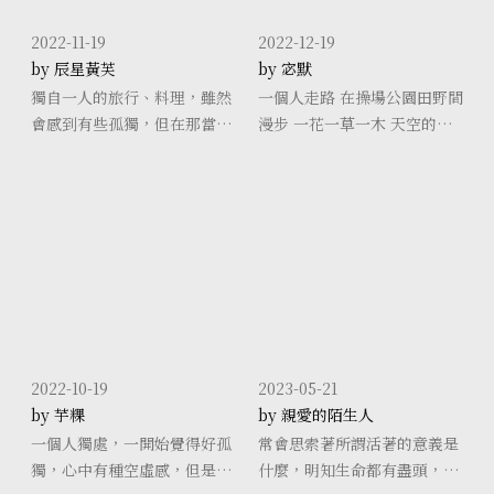
2022-11-19
2022-12-19
by 辰星黃芙
by 宓默
獨自一人的旅行、料理，雖然
一個人走路 在操場公園田野間
會感到有些孤獨，但在那當下
漫步 一花一草一木 天空的色
可以暫時放下，在平時生活
澤 雲朵的分佈 都因為放慢腳
中，所遇到一些瑣碎的事，享
步 而變得靈巧生動 一個人吃
受當下環境所帶來的寧靜，也
飯 細細品嚐食物 一個人看電
能讓自己靜下心來，不再去想
影
那些煩惱，並將那些煩惱、壓
力拋諸於腦後，
2022-10-19
2023-05-21
by 芋粿
by 親愛的陌生人
一個人獨處，一開始覺得好孤
常會思索著所謂活著的意義是
獨，心中有種空虛感，但是到
什麼，明知生命都有盡頭，活