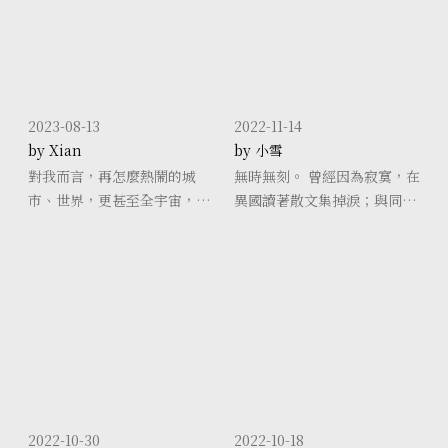
凶猛如浪潮般
破曉的時刻
2023-08-13
2022-11-14
by Xian
by 小雪
對我而言，再怎麼熱鬧的城
無時無刻。 曾經因為寂寞，在
市、世界，更甚至全宇宙，一
異國讀著散文集掉淚；與同儕
切都是孤獨的，因為存在的彼
之間的感情出現裂痕時，失控
此都是「個體」。 每一天的交
嚎啕大哭；思索善與惡、死亡
會，總是耗盡所有力氣，因此
的意義，以及獲得愛的可能，
我每天都會把握自己獨處的機
不住地潸然淚下。 試著融入世
會，那樣的「孤獨」，是試著
界的我，失
2022-10-30
2022-10-18