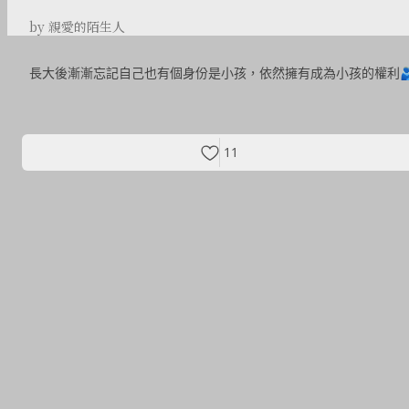
by 親愛的陌生人
長大後漸漸忘記自己也有個身份是小孩，依然擁有成為小孩的權利
11
探索更多故事