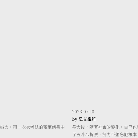
2023-07-10
by 是艾蜜莉
造力，再一次次考試的奮筆疾書中
長大後，隨著社會的變化，自己也
了五斗米折腰，努力不想忘記根本