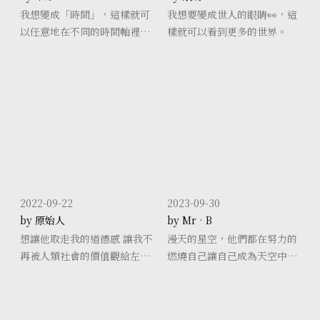
我想變成「時間」，這樣就可
我想要變成世人的眼睛👀，這
以任意地在不同的時間軸裡流
樣就可以看到更多的世界。
動。
2022-09-22
2023-09-30
by 原始人
by Mr•B
想讓他取走我的道德感 讓我不
漫天的星空，他們都在努力的
再被人類社會的價值觀給左右
燃燒自己讓自己成為天空中最
我想活成的樣子
亮的星星，在他們的有限之年
內，盡情展現自我。而我們
呢？為何要放棄自己？