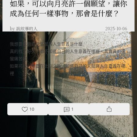
如果，可以向月亮許一個願望，讓你
成為任何一樣事物，那會是什麼？
by 說故事的人
2025-10-06
我想要找到自己天賦與人生意義是什麼
真的找了好久，都不知道自己的人生意義在哪裡，其實真的還
蠻痛苦的
如果可以，想要在此刻之後，知道自己的天賦與人生意義在哪
裡
Photo by
Alisa Anton
on
unsplash
10
1
探索更多故事