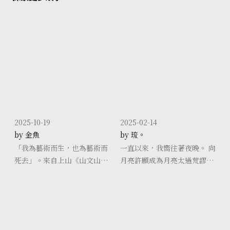
2025-10-19
2025-02-14
by 金魚
by 琉。
「我為藝術而生，也為藝術而
一直以來，我嚮往著夜晚。 向
死去」。來自上山《山文山》
月亮許願成為月亮太過荒謬，
的這句歌詞是我近期最喜歡的
再者我並無意成為繁星簇擁的
一句了。 上山是一個很神秘的
中心。 讓我成為一顆星星吧。
獨立樂團，上星期的諸羅搖滾
不需要最亮，閃爍著微光，帶
看完後直接被原地圈粉，這一
點希望。
整個星期腦袋全是那天演出