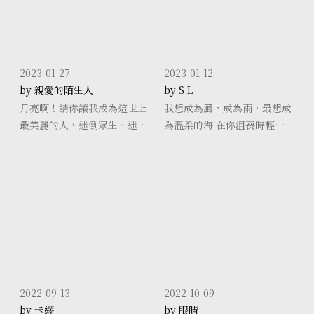
2023-01-27
2023-01-12
by 親愛的陌生人
by S.L
月亮啊！請你讓我成為這世上
我想成為風，成為雨，最想成
最美麗的人，迷倒眾生、迷倒
為溫柔的海 在你沮喪時輕輕托
我的心上人。
起你，在你難受時靜靜擁抱你
在你燦爛如陽時默默反射你的
亮光，分享給同樣有愛的人們
2022-09-13
2022-10-09
by 卡繆
by 眼睛