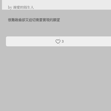
by 親愛的陌生人
很難啟齒卻又迫切需要實現的願望
3
探索更多故事