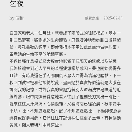
乞夜
by 昭樹
感覺焦慮・
2025-02-19
自回家和老人一住月餘，就養成了兩段式的睡眠模式，基本一
到三點醒著，觀測她的生命體徵，屏氣凝神地看她胸口微弱起
伏、鼻孔翕動的頻率，即使我根本不用如此焦慮地做這些事，
畢竟她的生命不至於脆弱至斯。
不過這種作息模式極大程度地影響了我隔天的狀態以及夢境，
我終於體會到老人早晨的某種疲憊樣態成因。夢也開始變得多
且雜，有時我還在手刃哪個仇人惡人弄得滿牆滿地腥黏，下一
秒回到教室裡和他談情說愛，畫面過於真實好似這就是大腦在
調閱我的記憶。或許我真的曾經抱著別人盈滿洗衣皂味道的毛
線外套，眼中閃爍著愛意地看人往肚子裡剖幾刀掏出一碗粉。
醒來往往大汗淋漓，心情複雜，又看時間已經凌晨，根本諸事
不順，睡下不知道幾點起、醒了不知道幾點睡....不過即使惡夢
纏身或好夢易醒，它們往往在記憶裡佔據更多重量，有種僞勤
勞感，懶人我特別中意這些。