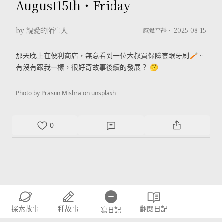
August15th・Friday
by 親愛的陌生人
感覺平靜・
2025-08-15
那天晚上在便利商店，無意看到一位大叔買保險套跟牙刷🪥。
有沒有跟我一樣，很好奇故事後續的發展？ 🤔
Photo by
Prasun Mishra
on
unsplash
0
探索故事
種故事
翻閱日記
寫日記