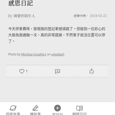
感恩日記
by 親愛的陌生人
感覺快樂・
2024-02-22
今天停車費時，發現我的登記車號填錯了。但碰到一位好心的
大姐為我通融一次，真的非常感謝，不然車子就沒位置可以停
了。
Photo by
Mockup Graphics
on
unsplash
1
探索故事
種故事
翻閱日記
寫日記