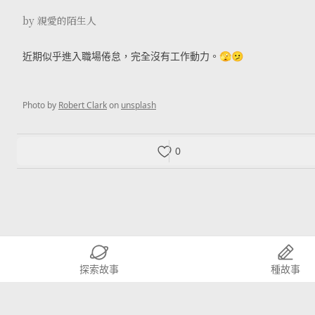
by 親愛的陌生人
近期似乎進入職場倦怠，完全沒有工作動力。🫣🫤
Photo by
Robert Clark
on
unsplash
0
探索故事
種故事