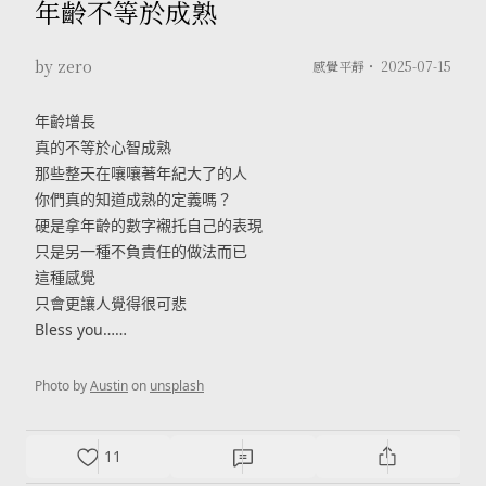
年齡不等於成熟
by zero
感覺平靜・
2025-07-15
年齡增長
真的不等於心智成熟
那些整天在嚷嚷著年紀大了的人
你們真的知道成熟的定義嗎？
硬是拿年齡的數字襯托自己的表現
只是另一種不負責任的做法而已
這種感覺
只會更讓人覺得很可悲
Bless you……
Photo by
Austin
on
unsplash
11